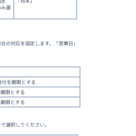
指定
「月末」
のみ選
場合の対応を設定します。「営業日」
。
。
日付を期限とする
を期限とする
を期限とする
ンで選択してください。