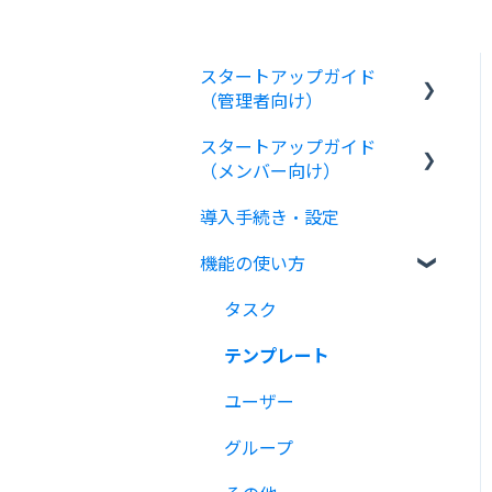
スタートアップガイド
（管理者向け）
スタートアップガイド
活用ツール
（メンバー向け）
最初にやること・確認する
導入手続き・設定
こと
Bizer teamを使ってみよ
う
機能の使い方
Bizer teamの概要
最初に知っておいたほうが
タスク
よいこと
テンプレート
ユーザー
グループ